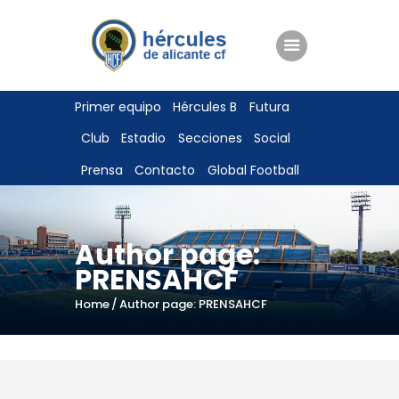
ENTRADAS
Primer equipo
Hércules B
Futura
TIENDA
Club
Estadio
Secciones
Social
HÉRCULESCF100
Prensa
Contacto
Global Football
Author page:
PRENSAHCF
Home
Author page: PRENSAHCF