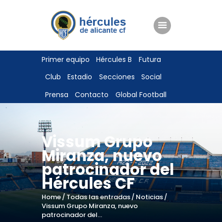
ENTRADAS
Primer equipo
Hércules B
Futura
TIENDA
Club
Estadio
Secciones
Social
HÉRCULESCF100
Prensa
Contacto
Global Football
Vissum Grupo
Miranza, nuevo
patrocinador del
Hércules CF
Home
Todas las entradas
Noticias
Vissum Grupo Miranza, nuevo
patrocinador del...