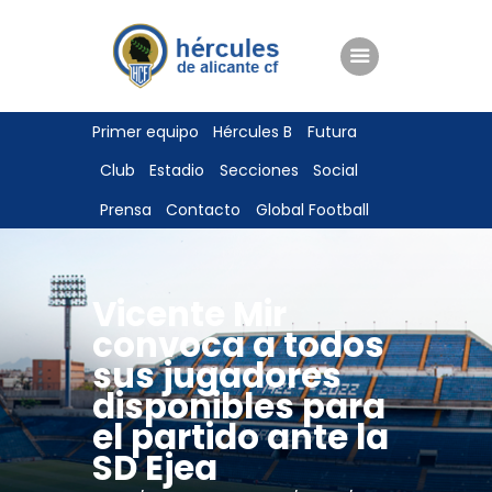
ENTRADAS
Primer equipo
Hércules B
Futura
TIENDA
Club
Estadio
Secciones
Social
HÉRCULESCF100
Prensa
Contacto
Global Football
Vicente Mir
convoca a todos
sus jugadores
disponibles para
el partido ante la
SD Ejea