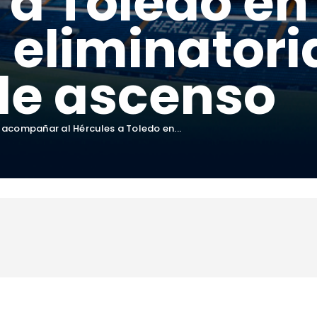
 a Toledo en 
eliminatori
 de ascenso
 acompañar al Hércules a Toledo en...