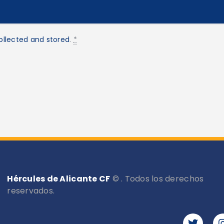
ollected and stored
.
*
Hércules de Alicante CF
© . Todos los derechos
reservados.