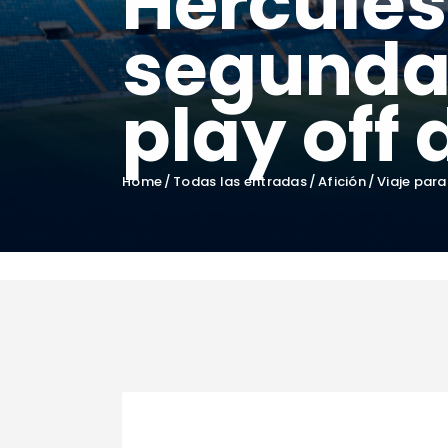
Hércules
segunda 
play off
Home
Todas las entradas
Afición
Viaje para