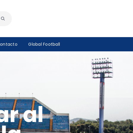
ontacto
Global Football
r al