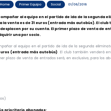
Home
Primer Equipo
Social
01/06/2016
compañar al equipo en el partido de ida de la segunda el
 a la venta es de 31 euros (entrada más autobús). El clu
desplacen por su cuenta. El primer plazo de venta de ent
dquirir una por socio.
mpañar al equipo en el partido de ida de la segunda elimina
1 euros (entrada más autobús)
. El club también venderá en
er plazo de venta de entradas será, en exclusiva, para los ab
ños)
ús prioritario abonados: