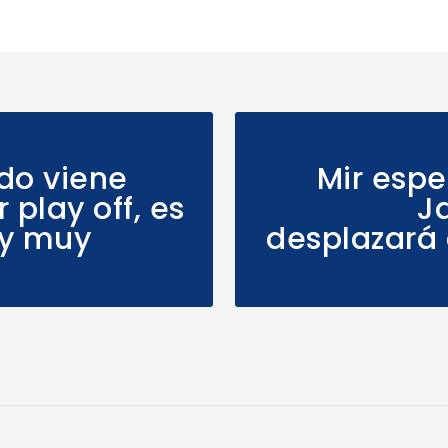
edo viene
Mir espe
 play off, es
Ja
 y muy
desplazará 