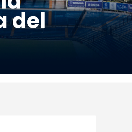
la
a del