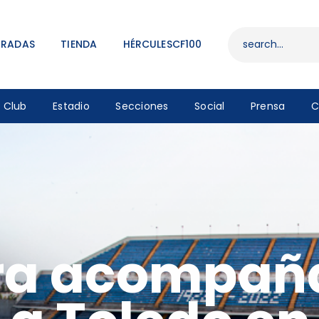
ENTRADAS
TIENDA
TRADAS
TIENDA
HÉRCULESCF100
HÉRCULESCF100
Club
Estadio
Secciones
Social
Prensa
C
ra acompaña