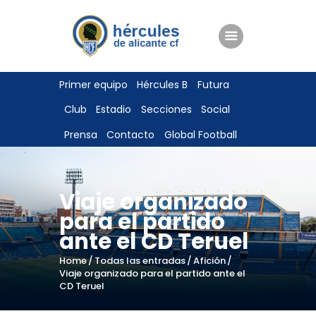
ENTRADAS
Primer equipo
Hércules B
Futura
TIENDA
Club
Estadio
Secciones
Social
HÉRCULESCF100
Prensa
Contacto
Global Football
Viaje organizado
para el partido
ante el CD Teruel
Home
Todas las entradas
Afición
Viaje organizado para el partido ante el
CD Teruel