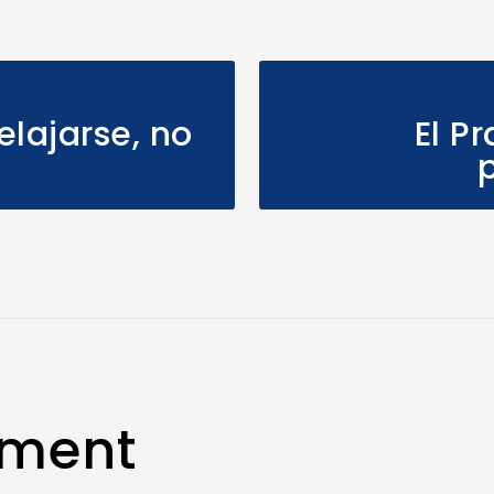
elajarse, no
El P
p
mment