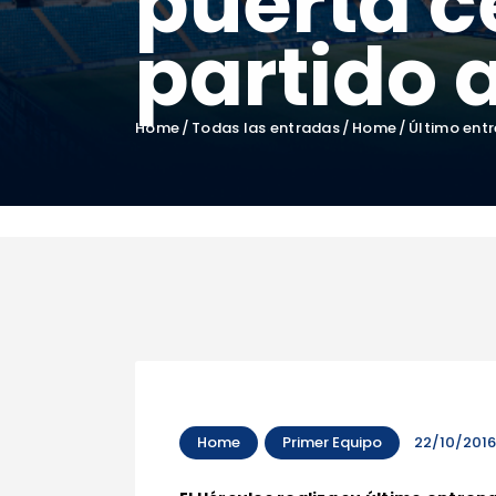
puerta c
partido a
Home
Todas las entradas
Home
Último entr
Home
Primer Equipo
22/10/201