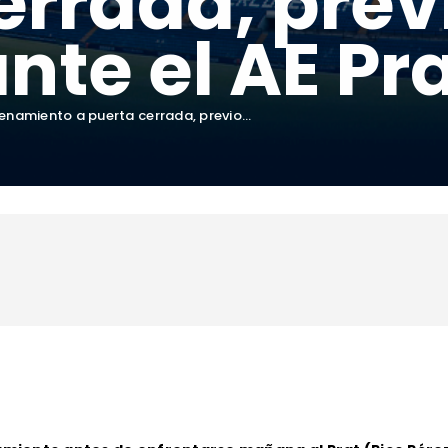
errada, previ
nte el AE Pr
enamiento a puerta cerrada, previo...
6