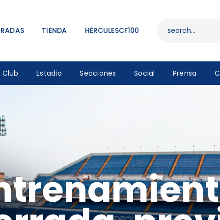
ENTRADAS
TIENDA
TRADAS
TIENDA
HÉRCULESCF100
HÉRCULESCF100
Club
Estadio
Secciones
Social
Prensa
C
ntrenamient