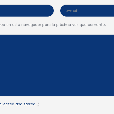
web en este navegador para la próxima vez que comente.
ollected and stored
.
*