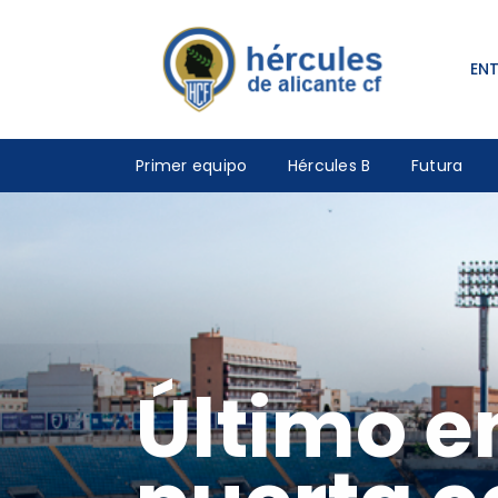
EN
Primer equipo
Hércules B
Futura
Último e