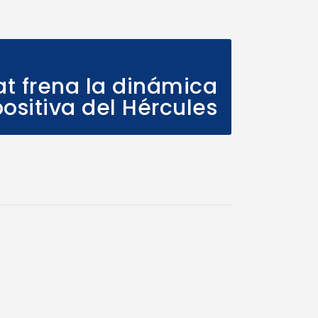
Next Post
rat frena la dinámica
ositiva del Hércules