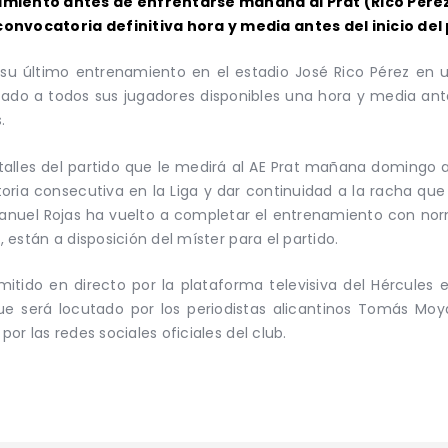
namiento antes de enfrentarse mañana al Prat (Rico Pérez
convocatoria definitiva hora y media antes del inicio del 
su último entrenamiento en el estadio José Rico Pérez en u
itado a todos sus jugadores disponibles una hora y media ante
s.
etalles del partido que le medirá al AE Prat mañana domingo a 
ctoria consecutiva en la Liga y dar continuidad a la racha q
nuel Rojas ha vuelto a completar el entrenamiento con normali
, están a disposición del míster para el partido.
mitido en directo por la plataforma televisiva del Hércules
ue será locutado por los periodistas alicantinos Tomás Mo
por las redes sociales oficiales del club.