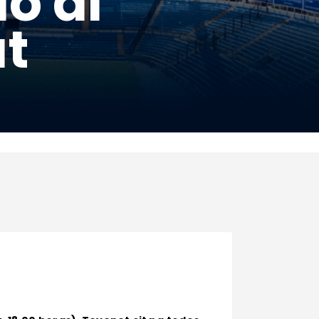
o al
at