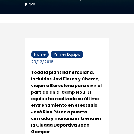
jugar...
Home
Primer Equipo
20/12/2016
Toda la plantilla herculana,
incluidos Javi Flores y Chema,
viajan a Barcelona para vivir el
partido en el Camp Nou. El
equipo ha realizado su último
entrenamiento en el estadio
José Rico Pérez a puerta
cerrada y mañana entrena en
la Ciudad Deportiva Joan
Gamper.