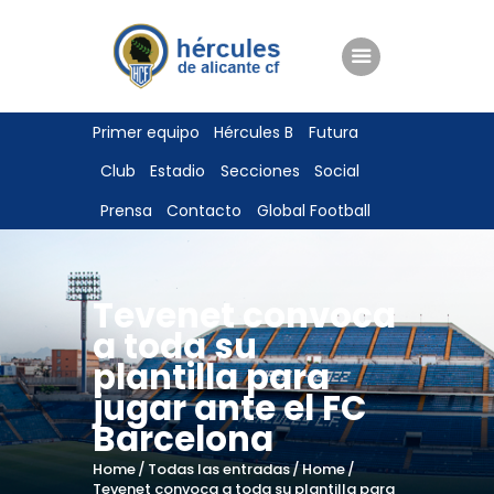
ENTRADAS
Primer equipo
Hércules B
Futura
TIENDA
Club
Estadio
Secciones
Social
HÉRCULESCF100
Prensa
Contacto
Global Football
Tevenet convoca
a toda su
plantilla para
jugar ante el FC
Barcelona
Home
Todas las entradas
Home
Tevenet convoca a toda su plantilla para