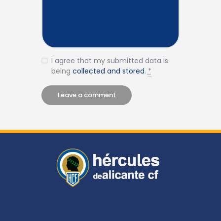
I agree that my submitted data is
being
collected and stored
.
*