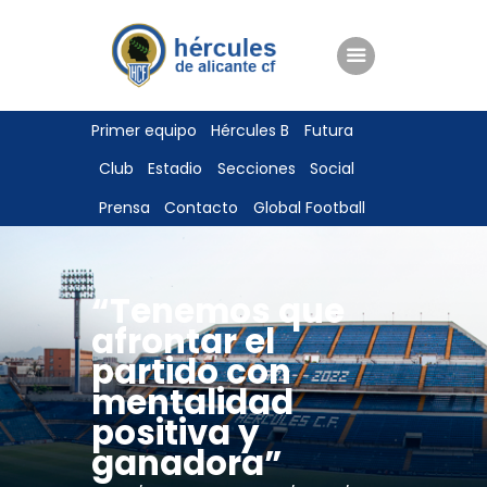
ENTRADAS
Primer equipo
Hércules B
Futura
TIENDA
Club
Estadio
Secciones
Social
HÉRCULESCF100
Prensa
Contacto
Global Football
“Tenemos que
afrontar el
partido con
mentalidad
positiva y
ganadora”