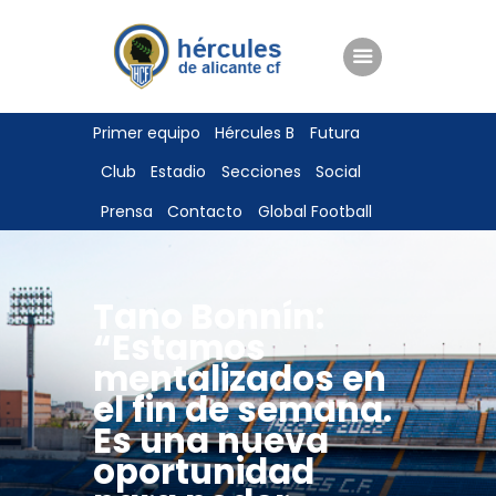
ENTRADAS
Primer equipo
Hércules B
Futura
TIENDA
Club
Estadio
Secciones
Social
HÉRCULESCF100
Prensa
Contacto
Global Football
Tano Bonnín:
“Estamos
mentalizados en
el fin de semana.
Es una nueva
oportunidad