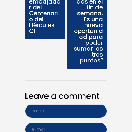
embajado
dos en el
r del
fin de
Centenari
semana.
o del
Es una
Hércules
nueva
CF
oportunid
ad para
poder
sumar los
tres
puntos”
Leave a comment