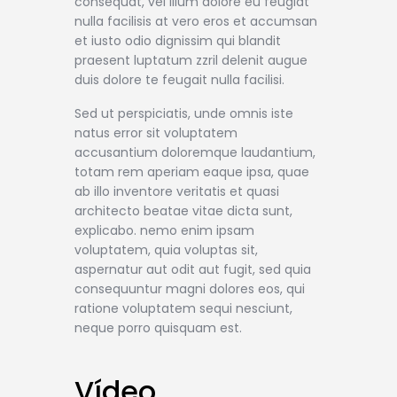
consequat, vel illum dolore eu feugiat
nulla facilisis at vero eros et accumsan
et iusto odio dignissim qui blandit
praesent luptatum zzril delenit augue
duis dolore te feugait nulla facilisi.
Sed ut perspiciatis, unde omnis iste
natus error sit voluptatem
accusantium doloremque laudantium,
totam rem aperiam eaque ipsa, quae
ab illo inventore veritatis et quasi
architecto beatae vitae dicta sunt,
explicabo. nemo enim ipsam
voluptatem, quia voluptas sit,
aspernatur aut odit aut fugit, sed quia
consequuntur magni dolores eos, qui
ratione voluptatem sequi nesciunt,
neque porro quisquam est.
Vídeo