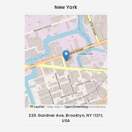
New York
|
Map data ©
contributors
Leaflet
OpenStreetMap
220 Gardner Ave, Brooklyn, NY 11211,
USA