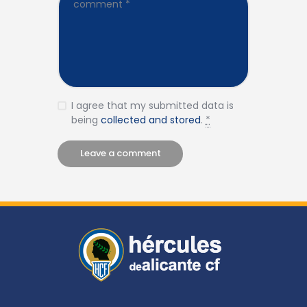
I agree that my submitted data is
being
collected and stored
.
*