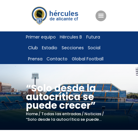
ENTRADAS
Primer equipo
Hércules B
Futura
TIENDA
Club
Estadio
Secciones
Social
HÉRCULESCF100
Prensa
Contacto
Global Football
“Solo desde la
autocrítica se
puede crecer”
Home
Todas las entradas
Noticias
“Solo desde la autocrítica se puede...