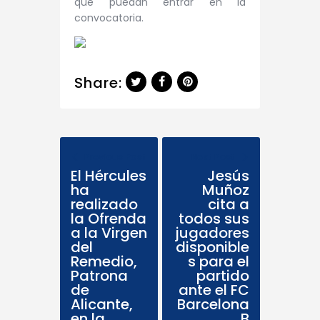
que puedan entrar en la
convocatoria.
Share:
Previous Post
Next Post
El Hércules
Jesús
ha
Muñoz
realizado
cita a
la Ofrenda
todos sus
a la Virgen
jugadores
del
disponible
Remedio,
s para el
Patrona
partido
de
ante el FC
Alicante,
Barcelona
en la
B