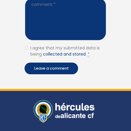
I agree that my submitted data is
being
collected and stored
.
*