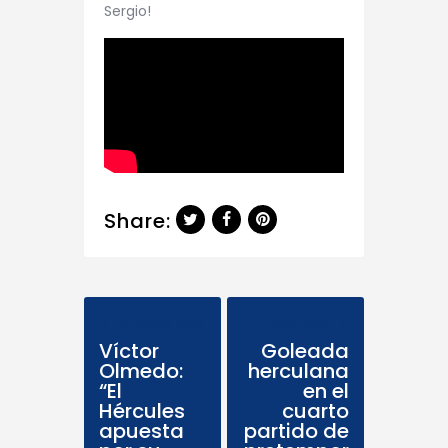
Sergio!
Share:
Previous Post
Next Post
Víctor
Goleada
Olmedo:
herculana
“El
en el
Hércules
cuarto
apuesta
partido de