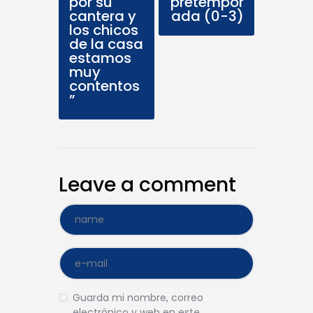
por su
pretempor
cantera y
ada (0-3)
los chicos
de la casa
estamos
muy
contentos
”
Leave a comment
Guarda mi nombre, correo
electrónico y web en este