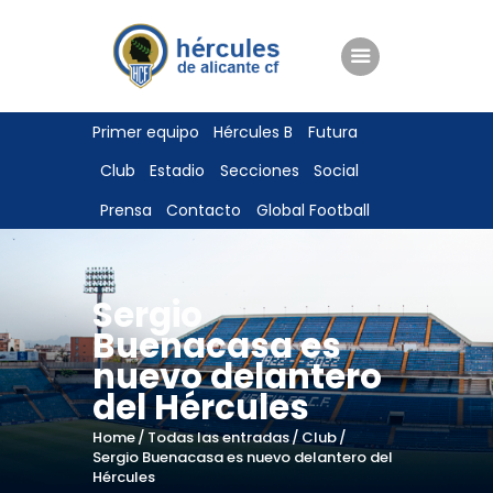
ENTRADAS
Primer equipo
Hércules B
Futura
TIENDA
Club
Estadio
Secciones
Social
HÉRCULESCF100
Prensa
Contacto
Global Football
Sergio
Buenacasa es
nuevo delantero
del Hércules
Home
Todas las entradas
Club
Sergio Buenacasa es nuevo delantero del
Hércules