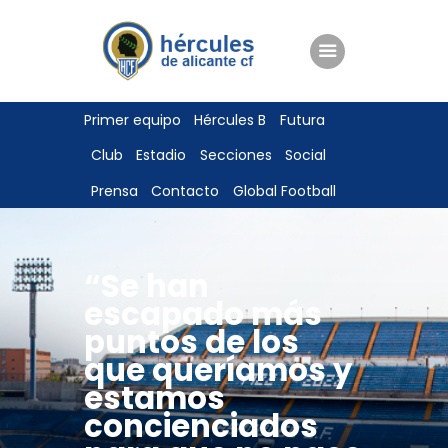
ENTRADAS
Primer equipo
Hércules B
Futura
TIENDA
Club
Estadio
Secciones
Social
HÉRCULESCF100
Prensa
Contacto
Global Football
“Se han
escapado más
puntos de los
que queríamos y
estamos
concienciados