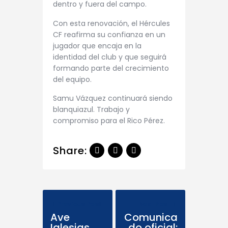
dentro y fuera del campo.
Con esta renovación, el Hércules
CF reafirma su confianza en un
jugador que encaja en la
identidad del club y que seguirá
formando parte del crecimiento
del equipo.
Samu Vázquez continuará siendo
blanquiazul. Trabajo y
compromiso para el Rico Pérez.
Share:
Previous Post
Next Post
Ave
Comunica
Iglesias,
do oficial: