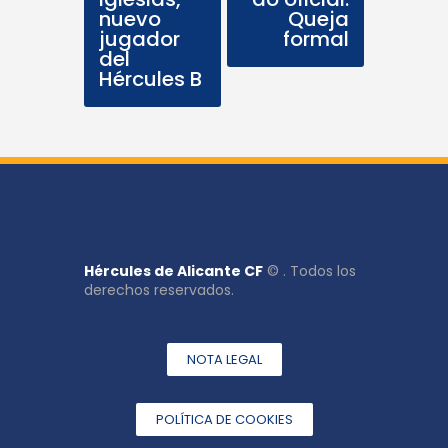
nuevo
Queja
jugador
formal
del
Hércules B
Hércules de Alicante CF
© . Todos los
derechos reservados.
NOTA LEGAL
POLÍTICA DE COOKIES