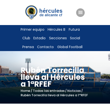
ENTRADAS
Primer equipo
Hércules B
Futura
TIENDA
Club
Estadio
Secciones
Social
HÉRCULESCF100
Prensa
Contacto
Global Football
Rubén Torrecilla
lleva al Hércules
a 1ªRFEF
Home
Todas las entradas
Noticias
Rubén Torrecilla lleva al Hércules a 1ªRFEF