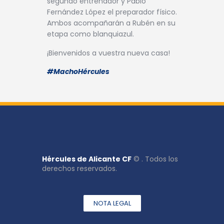
segundo entrenador y Pablo
Fernández López el preparador físico.
Ambos acompañarán a Rubén en su
etapa como blanquiazul.
¡Bienvenidos a vuestra nueva casa!
#MachoHércules
Hércules de Alicante CF
© . Todos los
derechos reservados.
NOTA LEGAL