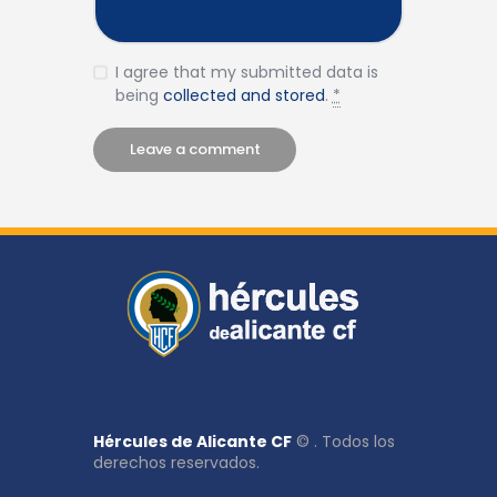
I agree that my submitted data is
being
collected and stored
.
*
Hércules de Alicante CF
© . Todos los
derechos reservados.