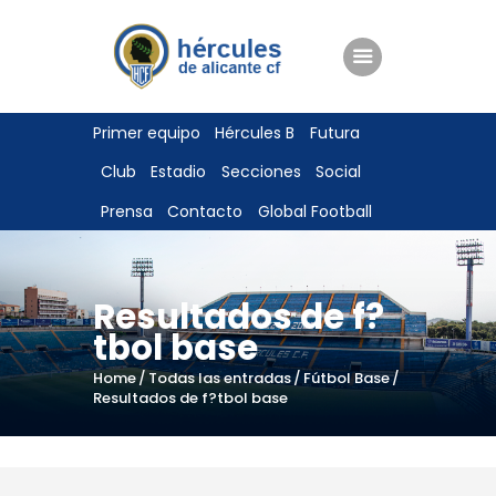
ENTRADAS
Primer equipo
Hércules B
Futura
TIENDA
Club
Estadio
Secciones
Social
HÉRCULESCF100
Prensa
Contacto
Global Football
Resultados de f?
tbol base
Home
Todas las entradas
Fútbol Base
Resultados de f?tbol base