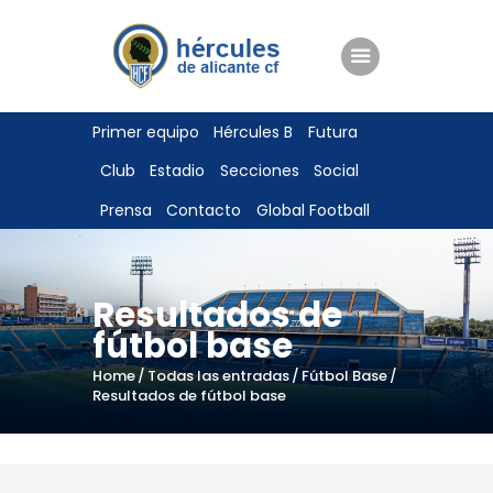
ENTRADAS
Primer equipo
Hércules B
Futura
TIENDA
Club
Estadio
Secciones
Social
HÉRCULESCF100
Prensa
Contacto
Global Football
Resultados de
fútbol base
Home
Todas las entradas
Fútbol Base
Resultados de fútbol base