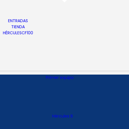
ENTRADAS
TIENDA
ENTRADAS
HÉRCULESCF100
TIENDA
HÉRCULESCF100
Primer equipo
Hércules B