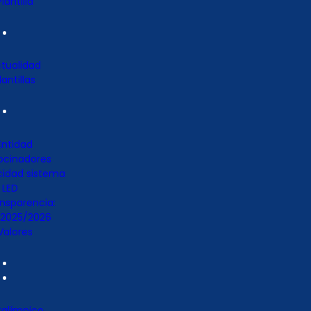
Plantilla
tualidad
lantillas
Entidad
ocinadores
cidad sistema
LED
nsparencia:
 2025/2026
Valores
ralímpico