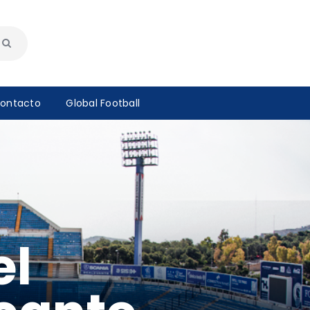
ontacto
Global Football
el