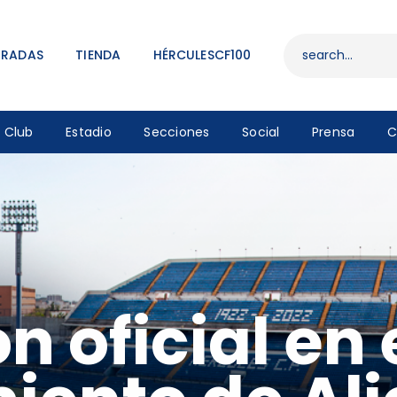
ENTRADAS
TIENDA
TRADAS
TIENDA
HÉRCULESCF100
HÉRCULESCF100
Club
Estadio
Secciones
Social
Prensa
C
 oficial en 