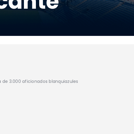
cante
ca de 3.000 aficionados blanquiazules