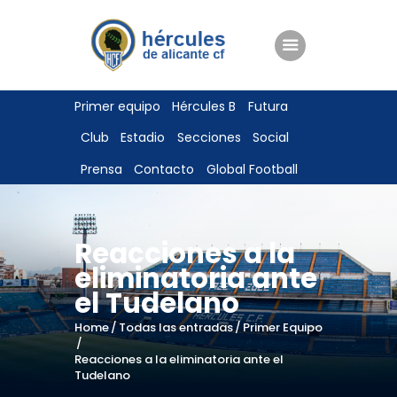
ENTRADAS
Primer equipo
Hércules B
Futura
TIENDA
Club
Estadio
Secciones
Social
HÉRCULESCF100
Prensa
Contacto
Global Football
Reacciones a la
eliminatoria ante
el Tudelano
Home
Todas las entradas
Primer Equipo
Reacciones a la eliminatoria ante el
Tudelano