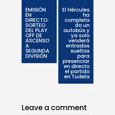
Previous Post
Next Post
EMISIÓN
El Hércules
EN
ha
DIRECTO:
completa
SORTEO
do un
DEL PLAY
autobús y
OFF DE
ya solo
ASCENSO
venderá
A
entradas
SEGUNDA
sueltas
DIVISIÓN
para
presenciar
en directo
el partido
en Tudela
Leave a comment