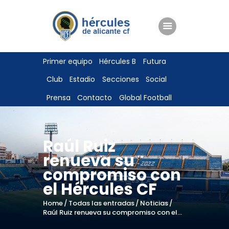
ENTRADAS
Primer equipo
Hércules B
Futura
TIENDA
Club
Estadio
Secciones
Social
HÉRCULESCF100
Prensa
Contacto
Global Football
Raúl Ruiz
renueva su
compromiso con
el Hércules CF
Home
Todas las entradas
Noticias
Raúl Ruiz renueva su compromiso con el...