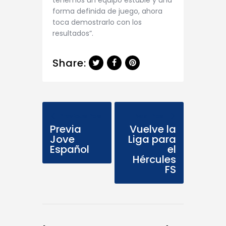
tenemos un equipo estable y una
forma definida de juego, ahora
toca demostrarlo con los
resultados”.
Share:
Previous Post
Next Post
Previa
Vuelve la
Jove
Liga para
Español
el
Hércules
FS