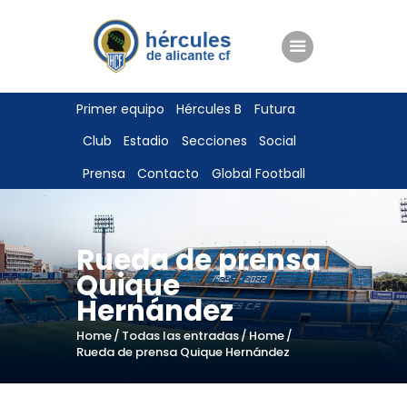
ENTRADAS
Primer equipo
Hércules B
Futura
TIENDA
Club
Estadio
Secciones
Social
HÉRCULESCF100
Prensa
Contacto
Global Football
Rueda de prensa
Quique
Hernández
Home
Todas las entradas
Home
Rueda de prensa Quique Hernández