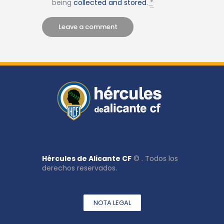
being
collected and stored
.
*
Hércules de Alicante CF
© . Todos los
derechos reservados.
NOTA LEGAL