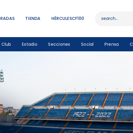
ENTRADAS
TIENDA
TRADAS
TIENDA
HÉRCULESCF100
HÉRCULESCF100
Club
Estadio
Secciones
Social
Prensa
C