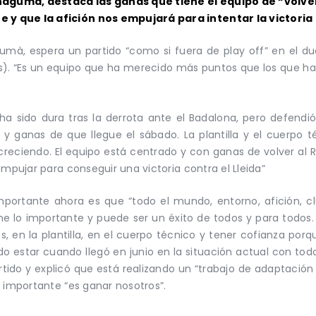
anagumà, destaca las ganas que tiene el equipo de “volver
 que la afición nos empujará para intentar la victoria a
gumà, espera un partido “como si fuera de play off” en el due
s). “Es un equipo que ha merecido más puntos que los que ha
sido dura tras la derrota ante el Badalona, pero defendió 
o y ganas de que llegue el sábado. La plantilla y el cuerpo 
creciendo. El equipo está centrado y con ganas de volver al 
empujar para conseguir una victoria contra el Lleida”
importante ahora es que “todo el mundo, entorno, afición, c
e lo importante y puede ser un éxito de todos y para todos. 
s, en la plantilla, en el cuerpo técnico y tener cofianza porqu
estar cuando llegó en junio en la situación actual con todos 
rtido y explicó que está realizando un “trabajo de adaptació
o importante “es ganar nosotros”.