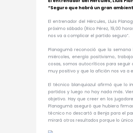
El entrenador del Hércules, Lluis Pl
“Seguro que habrá un gran ambiente y
El entrenador del Hércules, Lluis Plana
próximo sábado (Rico Pérez, 19,00 hora
nos va a complicar el partido seguro”.
Planagumà reconoció que la semana ha 
miércoles, energía positivismo, trabaj
cosas, somos autocríticos para seguir 
muy positivo y que la afición nos va a 
El técnico blanquiazul afirmó que lo 
partidos y luego no hay nada más. Vien
objetivo. Hay que creer en los jugadore
Planagumà aseguró que hubiera firmado 
técnico no descartó a Benja para el pa
mirará otros resultados porque lo únic