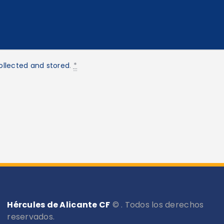
ollected and stored
.
*
Hércules de Alicante CF
© . Todos los derechos
reservados.