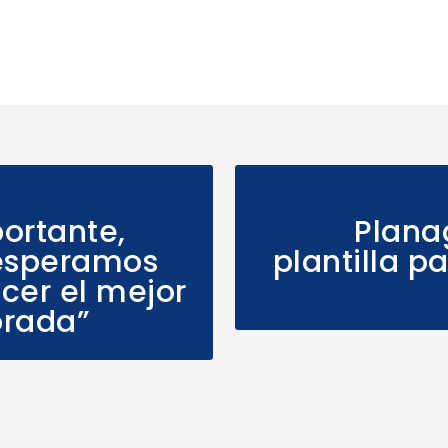
ortante,
Plana
 esperamos
plantilla pa
acer el mejor
orada”