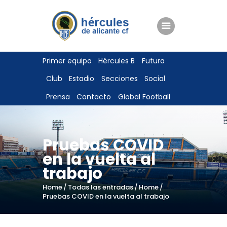
ENTRADAS
Primer equipo
Hércules B
Futura
TIENDA
Club
Estadio
Secciones
Social
HÉRCULESCF100
Prensa
Contacto
Global Football
Pruebas COVID
en la vuelta al
trabajo
Home
Todas las entradas
Home
Pruebas COVID en la vuelta al trabajo