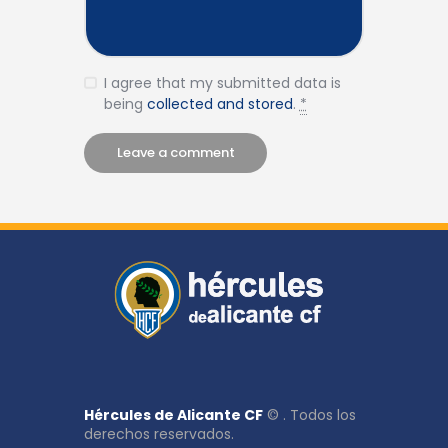
I agree that my submitted data is
being
collected and stored
.
*
Hércules de Alicante CF
© . Todos los
derechos reservados.