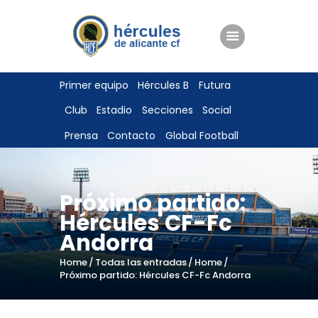
ENTRADAS
Primer equipo
Hércules B
Futura
TIENDA
Club
Estadio
Secciones
Social
HÉRCULESCF100
Prensa
Contacto
Global Football
Próximo partido:
Hércules CF-Fc
Andorra
Home
Todas las entradas
Home
Próximo partido: Hércules CF-Fc Andorra