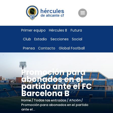
ENTRADAS
Primer equipo
Hércules B
Futura
TIENDA
Club
Estadio
Secciones
Social
HÉRCULESCF100
Prensa
Contacto
Global Football
Promoción para
abonados en el
partido ante el FC
Barcelona B
Home
Todas las entradas
Afición
Promoción para abonados en el partido
ante el...