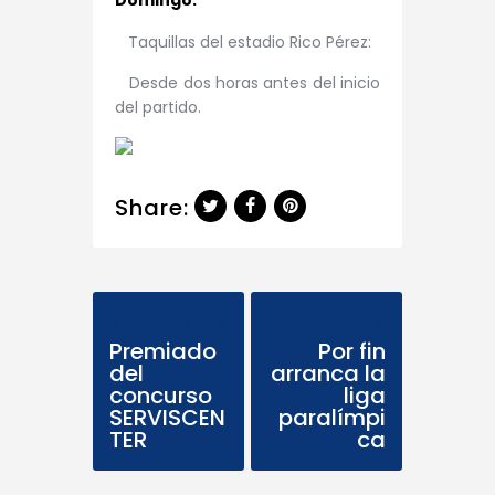
Domingo:
Taquillas del estadio Rico Pérez:
Desde dos horas antes del inicio
del partido.
Share:
Previous Post
Next Post
Premiado
Por fin
del
arranca la
concurso
liga
SERVISCEN
paralímpi
TER
ca