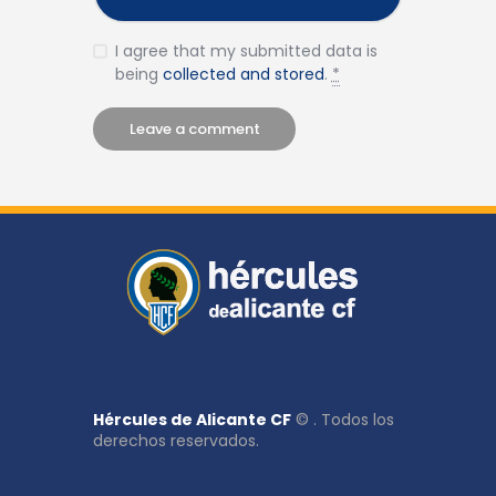
I agree that my submitted data is
being
collected and stored
.
*
Hércules de Alicante CF
© . Todos los
derechos reservados.