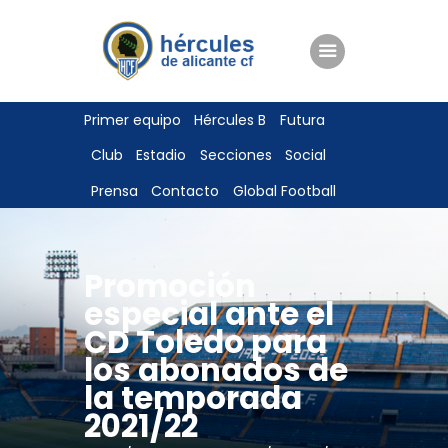
ENTRADAS
Primer equipo
Hércules B
Futura
TIENDA
Club
Estadio
Secciones
Social
HÉRCULESCF100
Prensa
Contacto
Global Football
Promoción
especial ante el
CD Toledo para
los abonados de
la temporada
2021/22