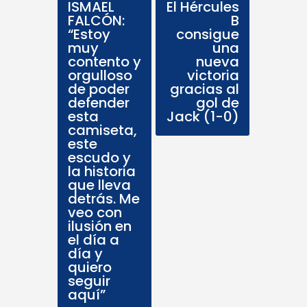
ISMAEL
El Hércules
FALCÓN:
B
“Estoy
consigue
muy
una
contento y
nueva
orgulloso
victoria
de poder
gracias al
defender
gol de
esta
Jack (1-0)
camiseta,
este
escudo y
la historia
que lleva
detrás. Me
veo con
ilusión en
el día a
día y
quiero
seguir
aquí”