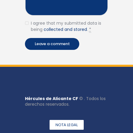
I agree that my submitted data is
being
collected and stored
.
*
Hércules de Alicante CF
© . Todos los
derechos reservados.
NOTA LEGAL