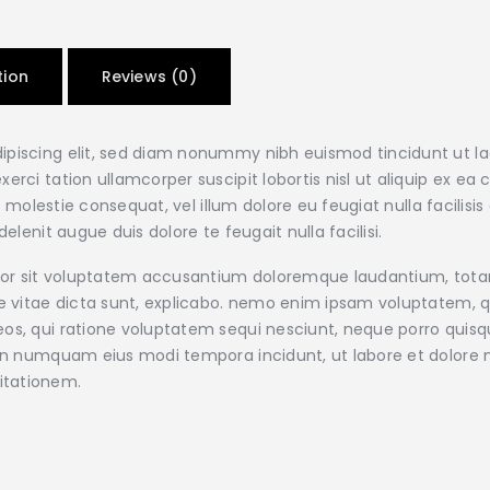
tion
Reviews (0)
ipiscing elit, sed diam nonummy nibh euismod tincidunt ut l
xerci tation ullamcorper suscipit lobortis nisl ut aliquip e
sse molestie consequat, vel illum dolore eu feugiat nulla facilis
elenit augue duis dolore te feugait nulla facilisi.
error sit voluptatem accusantium doloremque laudantium, tot
ae vitae dicta sunt, explicabo. nemo enim ipsam voluptatem, qu
os, qui ratione voluptatem sequi nesciunt, neque porro quisqu
a non numquam eius modi tempora incidunt, ut labore et dolo
itationem.