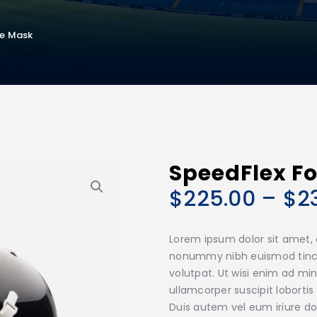
ce Mask
SpeedFlex F
$
225.00
–
$
2
Lorem ipsum dolor sit amet, 
nonummy nibh euismod tinci
volutpat. Ut wisi enim ad mi
ullamcorper suscipit loborti
Duis autem vel eum iriure dol