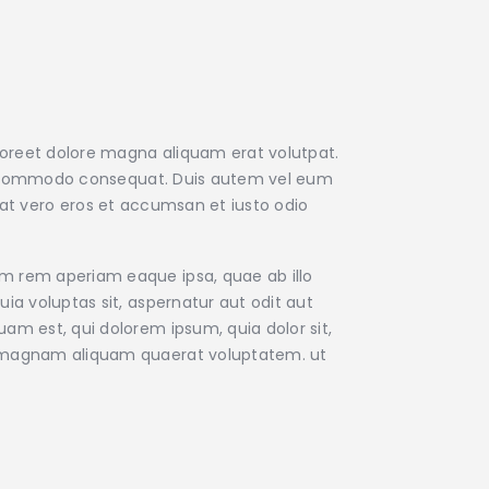
aoreet dolore magna aliquam erat volutpat.
x ea commodo consequat. Duis autem vel eum
is at vero eros et accumsan et iusto odio
am rem aperiam eaque ipsa, quae ab illo
ia voluptas sit, aspernatur aut odit aut
am est, qui dolorem ipsum, quia dolor sit,
re magnam aliquam quaerat voluptatem. ut