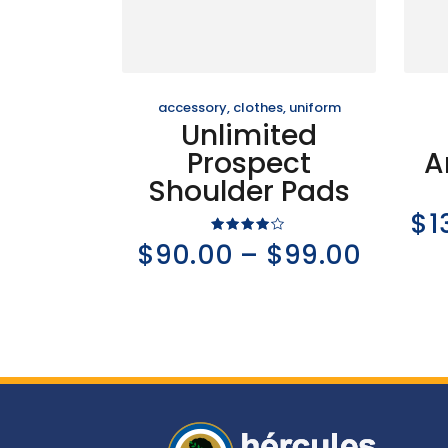
accessory
,
clothes
,
uniform
Unlimited
Prospect
A
Shoulder Pads
$
1
Rated
$
90.00
–
$
99.00
4.00
out of 5