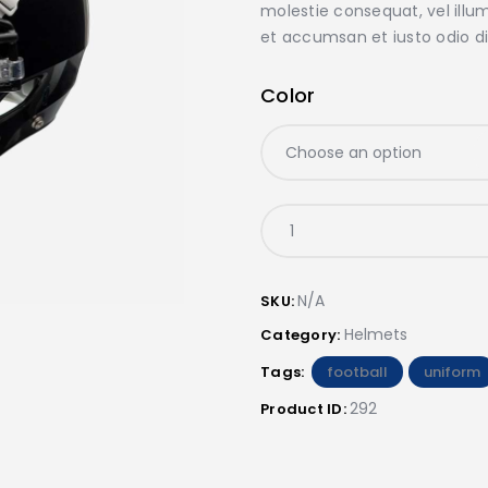
molestie consequat, vel illum 
et accumsan et iusto odio di
Color
N/A
SKU:
Helmets
Category:
Tags:
football
,
uniform
292
Product ID: