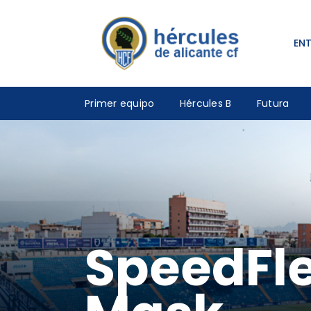
EN
Primer equipo
Hércules B
Futura
SpeedFle