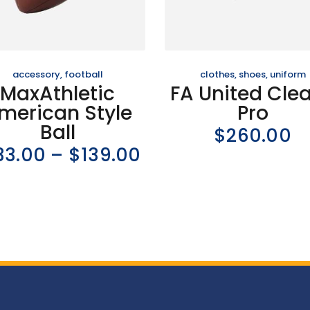
accessory
,
football
clothes
,
shoes
,
uniform
MaxAthletic
FA United Clea
merican Style
Pro
Ball
$
260.00
33.00
–
$
139.00