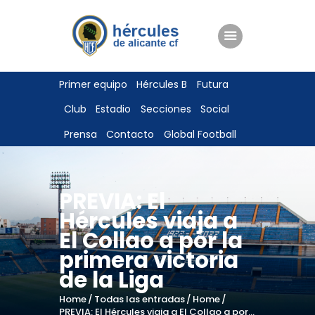
ENTRADAS
Primer equipo
Hércules B
Futura
TIENDA
Club
Estadio
Secciones
Social
HÉRCULESCF100
Prensa
Contacto
Global Football
PREVIA: El
Hércules viaja a
El Collao a por la
primera victoria
de la Liga
Home
Todas las entradas
Home
PREVIA: El Hércules viaja a El Collao a por...