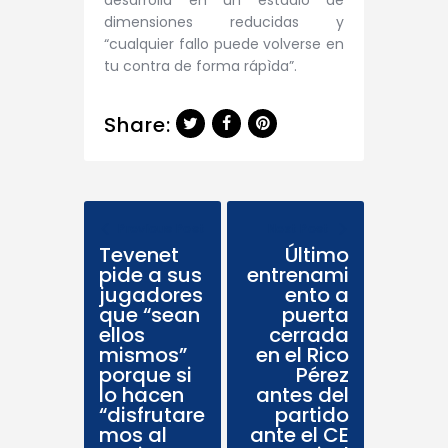
dimensiones reducidas y
“cualquier fallo puede volverse en
tu contra de forma rápìda”.
Share:
Previous Post
Next Post
Tevenet
Último
pide a sus
entrenami
jugadores
ento a
que “sean
puerta
ellos
cerrada
mismos”
en el Rico
porque si
Pérez
lo hacen
antes del
“disfrutare
partido
mos al
ante el CE