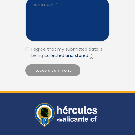
I agree that my submitted data is
being
collected and stored
.
*