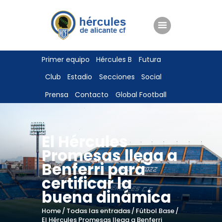
ENTRADAS
Primer equipo
Hércules B
Futura
TIENDA
Club
Estadio
Secciones
Social
HÉRCULESCF100
Prensa
Contacto
Global Football
El Hércules
Promesas llega a
Benferri para
certificar la
buena dinámica
Home
Todas las entradas
Fútbol Base
El Hércules Promesas llega a Benferri