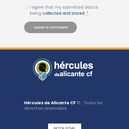
I agree that my submitted data is
being
collected and stored
.
*
Hércules de Alicante CF
© . Todos los
derechos reservados.
NOTA LEGAL