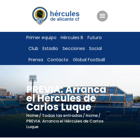
ENTRADAS
Primer equipo
Hércules B
Futura
TIENDA
Club
Estadio
Secciones
Social
HÉRCULESCF100
Prensa
Contacto
Global Football
PREVIA: Arranca
el Hércules de
Carlos Luque
Home
Todas las entradas
Home
PREVIA: Arranca el Hércules de Carlos
Luque