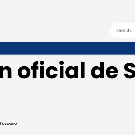
ENTRADAS
TIENDA
HÉRCULESCF100
n oficial de
o Toscano