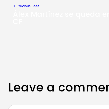
Navegación
de
Previous Post
entradas
Álex Martínez se queda en
CF
Leave a comme