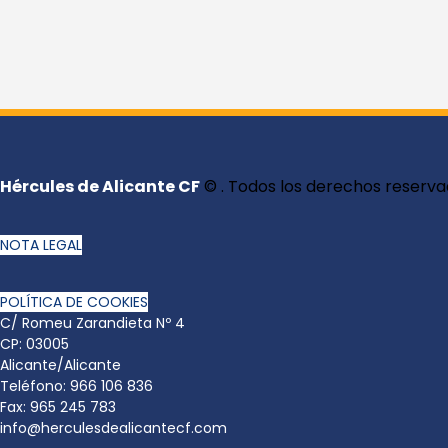
Hércules de Alicante CF
© . Todos los derechos reserva
NOTA LEGAL
POLÍTICA DE COOKIES
C/ Romeu Zarandieta Nº 4
CP: 03005
Alicante/Alicante
Teléfono: 966 106 836
Fax: 965 245 783
info@herculesdealicantecf.com