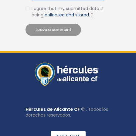
I agree that my submitted data is
being
collected and stored
.
*
Hércules de Alicante CF
© . Todos los
derechos reservados.