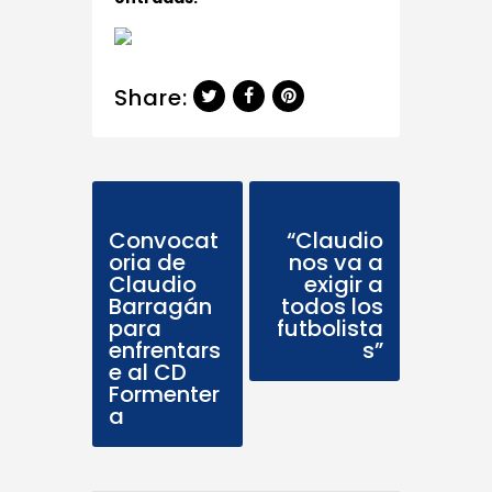
Share:
Previous Post
Next Post
Convocat
“Claudio
oria de
nos va a
Claudio
exigir a
Barragán
todos los
para
futbolista
enfrentars
s”
e al CD
Formenter
a