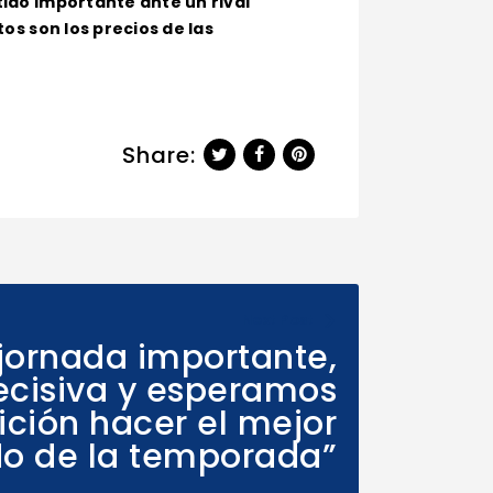
rtido importante ante un rival
tos son los precios de las
Share:
Next Post
 jornada importante,
ecisiva y esperamos
fición hacer el mejor
do de la temporada”