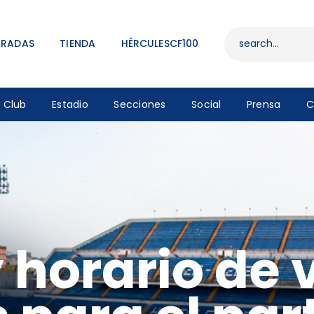
ENTRADAS
TIENDA
TRADAS
TIENDA
HÉRCULESCF100
HÉRCULESCF100
Club
Estadio
Secciones
Social
Prensa
C
y horario de 