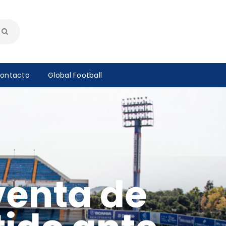
ontacto
Global Football
venta de