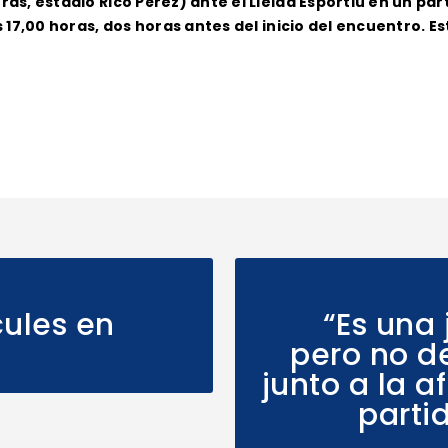
oras, estadio Rico Pérez) ante el Lleida Esportiu en un pa
as 17,00 horas, dos horas antes del inicio del encuentro. Es
cules en
“Es una
pero no d
junto a la a
parti