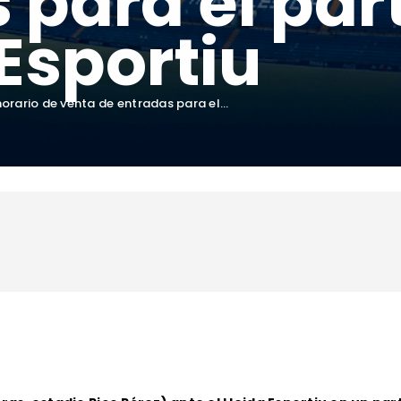
 para el par
 Esportiu
horario de venta de entradas para el...