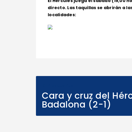
El Hércules juega el sábado (19,00 h
directo. Las taquillas se abrirán a l
localidades:
Previous Post
Cara y cruz del Hér
Badalona (2-1)