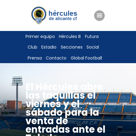
ENTRADAS
Primer equipo
Hércules B
Futura
TIENDA
Club
Estadio
Secciones
Social
HÉRCULESCF100
Prensa
Contacto
Global Football
El Hércules abre
las taquillas el
viernes y el
sábado para la
venta de
entradas ante el