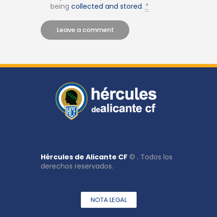
being
collected and stored
.
*
Hércules de Alicante CF
© . Todos los
derechos reservados.
NOTA LEGAL