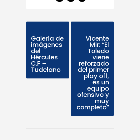
Previous Post
Next Post
Galería de
Vicente
imágenes
Mir: “El
del
Toledo
Hércules
viene
C.F –
reforzado
Tudelano
del primer
play off,
es un
equipo
ofensivo y
muy
completo”