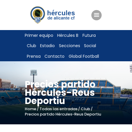
ENTRADAS
Primer equipo
Hércules B
Futura
TIENDA
Club
Estadio
Secciones
Social
HÉRCULESCF100
Prensa
Contacto
Global Football
Precios partido
Hércules-Reus
Deportiu
Home
Todas las entradas
Club
Precios partido Hércules-Reus Deportiu