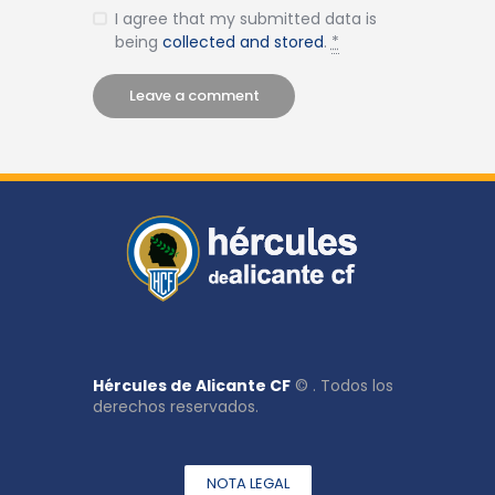
I agree that my submitted data is
being
collected and stored
.
*
Hércules de Alicante CF
© . Todos los
derechos reservados.
NOTA LEGAL