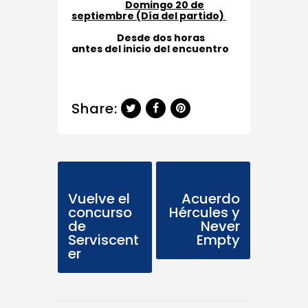
Domingo 20 de
septiembre (Día del partido)
Desde dos horas
antes del inicio del encuentro
Share:
Previous Post
Next Post
Vuelve el
Acuerdo
concurso
Hércules y
de
Never
Serviscent
Empty
er