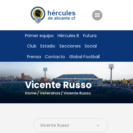
ENTRADAS
Primer equipo
Hércules B
Futura
TIENDA
Club
Estadio
Secciones
Social
HÉRCULESCF100
Prensa
Contacto
Global Football
Vicente Russo
Home
Veteranos
Vicente Russo