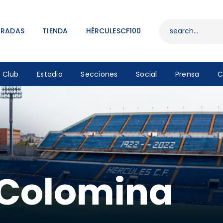
ENTRADAS
TIENDA
TRADAS
TIENDA
HÉRCULESCF100
HÉRCULESCF100
Club
Estadio
Secciones
Social
Prensa
C
 Colomina