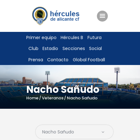
ENTRADAS
Primer equipo
Hércules B
Futura
TIENDA
Club
Estadio
Secciones
Social
HÉRCULESCF100
Prensa
Contacto
Global Football
Nacho Sañudo
Home
Veteranos
Nacho Sañudo