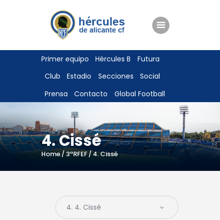
ENTRADAS
Primer equipo
Hércules B
Futura
TIENDA
Club
Estadio
Secciones
Social
HÉRCULESCF100
Prensa
Contacto
Global Football
4. Cissé
Home
3ªRFEF
4. Cissé