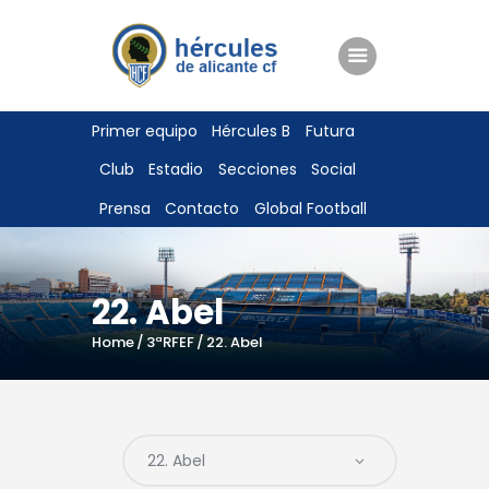
ENTRADAS
Primer equipo
Hércules B
Futura
TIENDA
Club
Estadio
Secciones
Social
HÉRCULESCF100
Prensa
Contacto
Global Football
22. Abel
Home
3ªRFEF
22. Abel