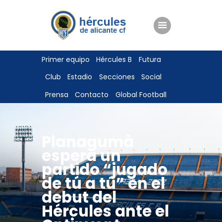
ENTRADAS
Primer equipo
Hércules B
Futura
TIENDA
Club
Estadio
Secciones
Social
HÉRCULESCF100
Prensa
Contacto
Global Football
Planagumà
espera un
partido “jugado
de tú a tú” en el
debut del
Hércules ante el