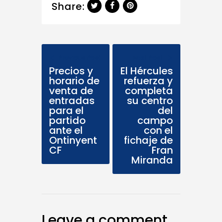
Share:
Previous Post
Next Post
Precios y
El Hércules
horario de
refuerza y
venta de
completa
entradas
su centro
para el
del
partido
campo
ante el
con el
Ontinyent
fichaje de
CF
Fran
Miranda
Leave a comment