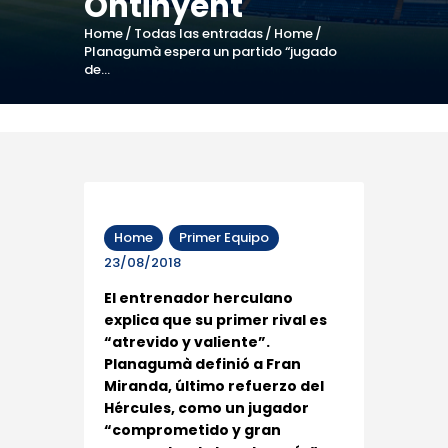
Ontinyent
Home
Todas las entradas
Home
Planagumà espera un partido “jugado
de...
Home
Primer Equipo
23/08/2018
El entrenador herculano
explica que su primer rival es
“atrevido y valiente”.
Planagumà definió a Fran
Miranda, último refuerzo del
Hércules, como un jugador
“comprometido y gran