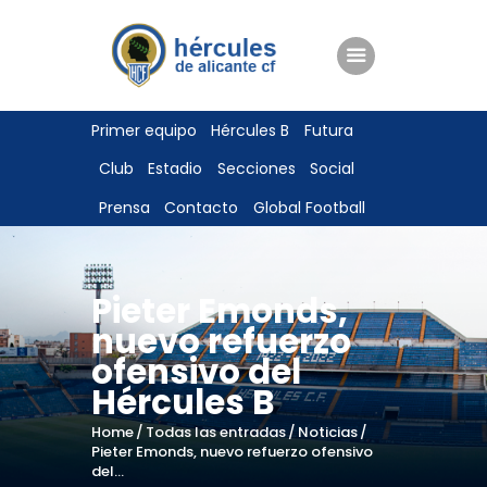
ENTRADAS
Primer equipo
Hércules B
Futura
TIENDA
Club
Estadio
Secciones
Social
HÉRCULESCF100
Prensa
Contacto
Global Football
Pieter Emonds,
nuevo refuerzo
ofensivo del
Hércules B
Home
Todas las entradas
Noticias
Pieter Emonds, nuevo refuerzo ofensivo
del...