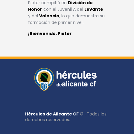
Pieter compitió en
División de
Honor
con el Juvenil A del
Levante
y del
Valencia
, lo que demuestra su
formación de primer nivel.
¡Bienvenido, Pieter
Hércules de Alicante CF
© . Todos los
derechos reservados.