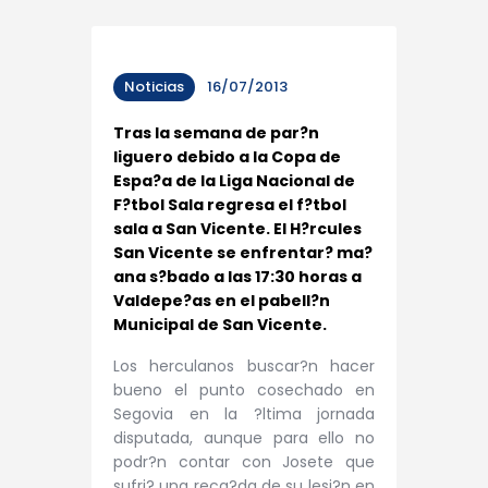
Noticias
16/07/2013
Tras la semana de par?n
liguero debido a la Copa de
Espa?a de la Liga Nacional de
F?tbol Sala regresa el f?tbol
sala a San Vicente. El H?rcules
San Vicente se enfrentar? ma?
ana s?bado a las 17:30 horas a
Valdepe?as en el pabell?n
Municipal de San Vicente.
Los herculanos buscar?n hacer
bueno el punto cosechado en
Segovia en la ?ltima jornada
disputada, aunque para ello no
podr?n contar con Josete que
sufri? una reca?da de su lesi?n en