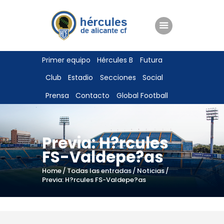
ENTRADAS
Primer equipo
Hércules B
Futura
TIENDA
Club
Estadio
Secciones
Social
HÉRCULESCF100
Prensa
Contacto
Global Football
Previa: H?rcules
FS-Valdepe?as
Home
Todas las entradas
Noticias
Previa: H?rcules FS-Valdepe?as