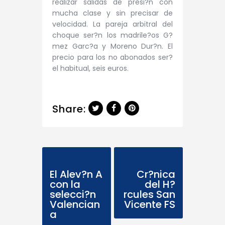
realizar salidas de presi?n con
mucha clase y sin precisar de
velocidad.
La pareja arbitral del
choque ser?n los madrile?os G?
mez Garc?a y Moreno Dur?n. El
precio para los no abonados ser?
el habitual, seis euros.
Share:
Previous Post
Next Post
El Alev?n A
Cr?nica
con la
del H?
selecci?n
rcules San
Valencian
Vicente FS
a