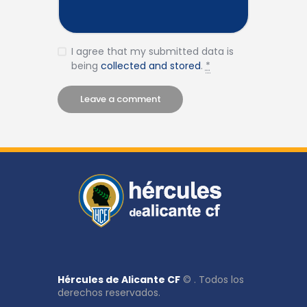
I agree that my submitted data is
being
collected and stored
.
*
Hércules de Alicante CF
© . Todos los
derechos reservados.