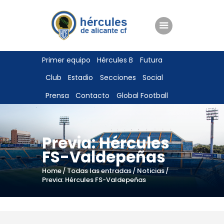
ENTRADAS
Primer equipo
Hércules B
Futura
TIENDA
Club
Estadio
Secciones
Social
HÉRCULESCF100
Prensa
Contacto
Global Football
Previa: Hércules
FS-Valdepeñas
Home
Todas las entradas
Noticias
Previa: Hércules FS-Valdepeñas