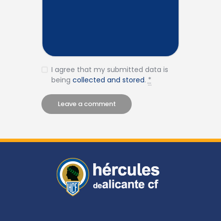
I agree that my submitted data is
being
collected and stored
.
*