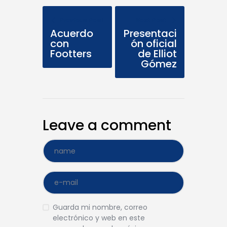
Previous Post
Next Post
Acuerdo
Presentaci
con
ón oficial
Footters
de Elliot
Gómez
Leave a comment
Guarda mi nombre, correo
electrónico y web en este