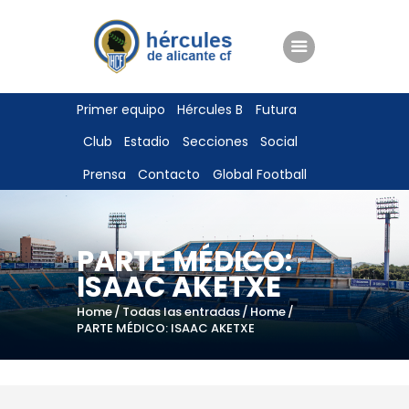
ENTRADAS
Primer equipo
Hércules B
Futura
TIENDA
Club
Estadio
Secciones
Social
HÉRCULESCF100
Prensa
Contacto
Global Football
PARTE MÉDICO:
ISAAC AKETXE
Home
Todas las entradas
Home
PARTE MÉDICO: ISAAC AKETXE