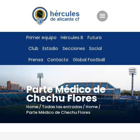
ENTRADAS
Primer equipo
Hércules B
Futura
TIENDA
Club
Estadio
Secciones
Social
HÉRCULESCF100
Prensa
Contacto
Global Football
Parte Médico de
Chechu Flores
Home
Todas las entradas
Home
Parte Médico de Chechu Flores