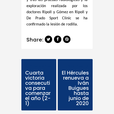
y tras las pruebas radiológicas y la
exploración realizada por los
doctores Ripoll y Gómez en Ripoll y
De Prado Sport Clinic se ha
confirmado la lesión de rodilla.
Share:
Previous Post
Next Post
Cuarta
El Hércules
victoria
renueva a
consecuti
Iván
va para
Buigues
comenzar
hasta
el año (2-
junio de
1)
2020