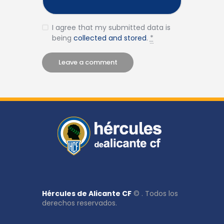
I agree that my submitted data is
being
collected and stored
.
*
Hércules de Alicante CF
© . Todos los
derechos reservados.